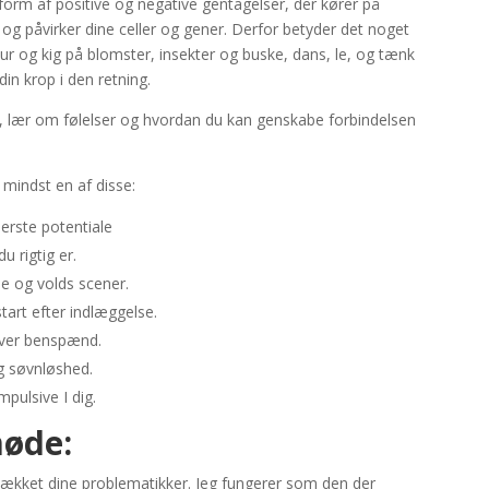
form af positive og negative gentagelser, der kører på
dre og påvirker dine celler og gener. Derfor betyder det noget
 tur og kig på blomster, insekter og buske, dans, le, og tænk
din krop i den retning.
, lær om følelser og hvordan du kan genskabe forbindelsen
 mindst en af disse:
nderste potentiale
u rigtig er.
ume og volds scener.
tart efter indlæggelse.
laver benspænd.
g søvnløshed.
pulsive I dig.
møde:
fdækket dine problematikker. Jeg fungerer som den der