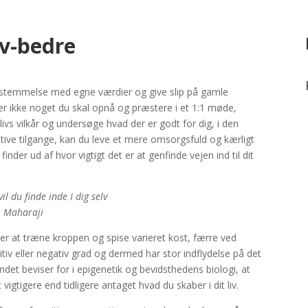
iv-bedre
ensstemmelse med egne værdier og give slip på gamle
 er ikke noget du skal opnå og præstere i et 1:1 møde,
ivs vilkår og undersøge hvad der er godt for dig, i den
tive tilgange, kan du leve et mere omsorgsfuld og kærligt
inder ud af hvor vigtigt det er at genfinde vejen ind til dit
il du finde inde I dig selv
Maharaji
er at træne kroppen og spise varieret kost, færre ved
itiv eller negativ grad og dermed har stor indflydelse på det
ndet beviser for i epigenetik og bevidsthedens biologi, at
igtigere end tidligere antaget hvad du skaber i dit liv.