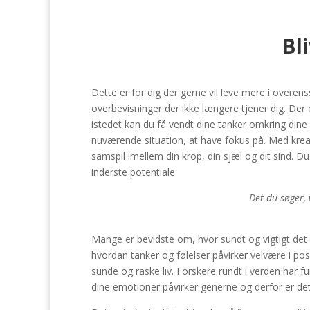
Bl
Dette er for dig der gerne vil leve mere i over
overbevisninger der ikke længere tjener dig. Der
istedet kan du få vendt dine tanker omkring dine l
nuværende situation, at have fokus på. Med krea
samspil imellem din krop, din sjæl og dit sind. Du f
inderste potentiale.
Det du søger, v
Mange er bevidste om, hvor sundt og vigtigt det 
hvordan tanker og følelser påvirker velvære i pos
sunde og raske liv. Forskere rundt i verden har fu
dine emotioner påvirker generne og derfor er det v