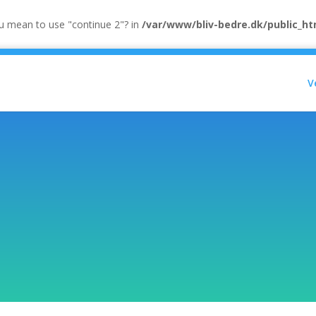
you mean to use "continue 2"? in
/var/www/bliv-bedre.dk/public_ht
V