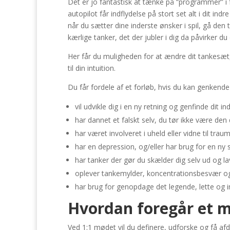
Det er jo fantastisk at tænke på “programmer” i 
autopilot får indflydelse på stort set alt i dit in
når du sætter dine inderste ønsker i spil, gå den
kærlige tanker, det der jubler i dig da påvirker du 
Her får du muligheden for at ændre dit tankesæt
til din intuition.
Du får fordele af et forløb, hvis du kan genkende
vil udvikle dig i en ny retning og genfinde dit i
har dannet et falskt selv, du tør ikke være den d
har været involveret i uheld eller vidne til tra
har en depression, og/eller har brug for en ny s
har tanker der gør du skælder dig selv ud og 
oplever tankemylder, koncentrationsbesvær o
har brug for genopdage det legende, lette og im
Hvordan foregår et 
Ved 1:1 mødet vil du definere, udforske og få a